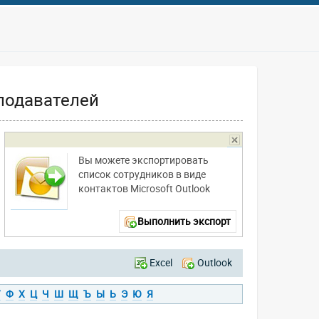
подавателей
Вы можете экспортировать
список сотрудников в виде
контактов Microsoft Outlook
Выполнить экспорт
Excel
Outlook
У
Ф
Х
Ц
Ч
Ш
Щ
Ъ
Ы
Ь
Э
Ю
Я