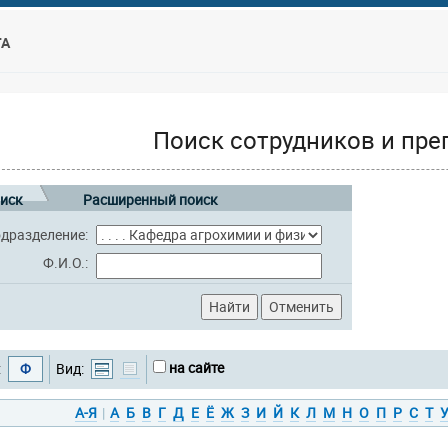
ТА
Поиск сотрудников и пре
иск
Расширенный поиск
дразделение:
Ф.И.О.:
на сайте
:
Ф
Вид:
А-Я
|
А
Б
В
Г
Д
Е
Ё
Ж
З
И
Й
К
Л
М
Н
О
П
Р
С
Т