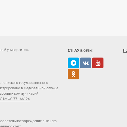
ный университет»
СтГАУ в сети:
П
опольского государственного
гистрировано в Федеральной службе
 массовых коммуникаций
Л № ФС 77 - 66124
азовательное учреждение высшего
ниверситет".