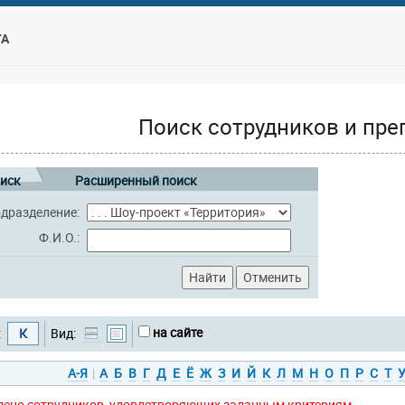
ТА
Поиск сотрудников и пре
иск
Расширенный поиск
дразделение:
Ф.И.О.:
на сайте
:
К
Вид:
А-Я
|
А
Б
В
Г
Д
Е
Ё
Ж
З
И
Й
К
Л
М
Н
О
П
Р
С
Т