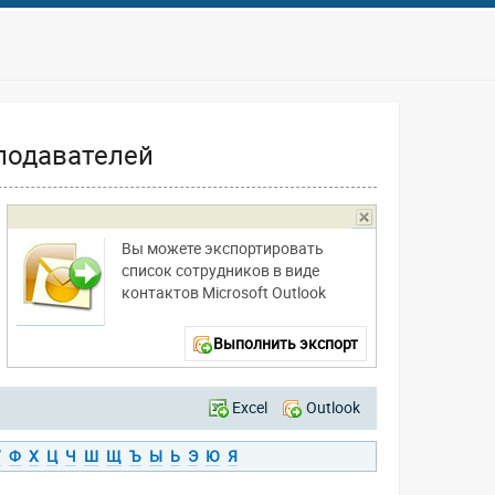
подавателей
Вы можете экспортировать
список сотрудников в виде
контактов Microsoft Outlook
Выполнить экспорт
Excel
Outlook
У
Ф
Х
Ц
Ч
Ш
Щ
Ъ
Ы
Ь
Э
Ю
Я