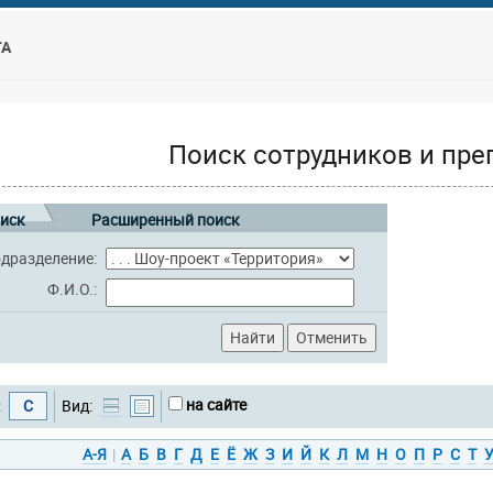
ТА
Поиск сотрудников и пре
иск
Расширенный поиск
дразделение:
Ф.И.О.:
на сайте
:
С
Вид:
А-Я
|
А
Б
В
Г
Д
Е
Ё
Ж
З
И
Й
К
Л
М
Н
О
П
Р
С
Т