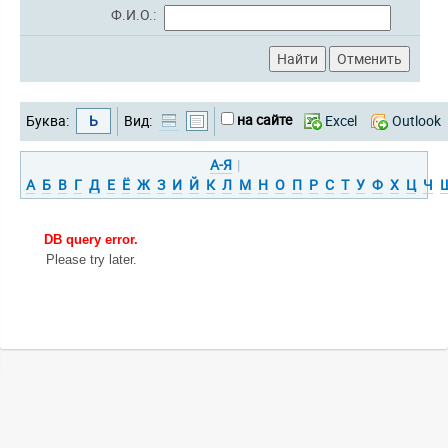
Ф.И.О.:
на сайте
Буква:
Ь
Вид:
Excel
Outlook
А-Я
|
А
Б
В
Г
Д
Е
Ё
Ж
З
И
Й
К
Л
М
Н
О
П
Р
С
Т
У
Ф
Х
Ц
Ч
DB query error.
Please try later.