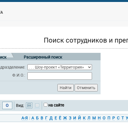
ТА
Поиск сотрудников и пре
иск
Расширенный поиск
дразделение:
Ф.И.О.:
на сайте
:
О
Вид:
А-Я
|
А
Б
В
Г
Д
Е
Ё
Ж
З
И
Й
К
Л
М
Н
О
П
Р
С
Т