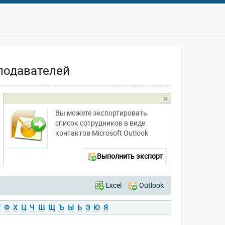
подавателей
Вы можете экспортировать
список сотрудников в виде
контактов Microsoft Outlook
Выполнить экспорт
Excel
Outlook
У
Ф
Х
Ц
Ч
Ш
Щ
Ъ
Ы
Ь
Э
Ю
Я