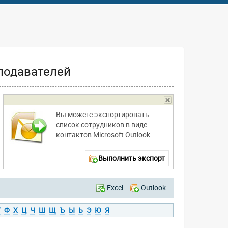
подавателей
Вы можете экспортировать
список сотрудников в виде
контактов Microsoft Outlook
Выполнить экспорт
Excel
Outlook
У
Ф
Х
Ц
Ч
Ш
Щ
Ъ
Ы
Ь
Э
Ю
Я