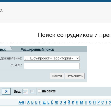
ТА
Поиск сотрудников и пре
иск
Расширенный поиск
дразделение:
Ф.И.О.:
на сайте
:
Я
Вид:
А-Я
|
А
Б
В
Г
Д
Е
Ё
Ж
З
И
Й
К
Л
М
Н
О
П
Р
С
Т