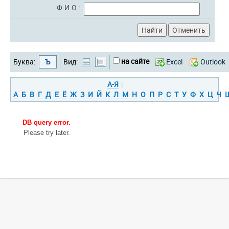
Ф.И.О.:
на сайте
Буква:
Ъ
Вид:
Excel
Outlook
А-Я
|
А
Б
В
Г
Д
Е
Ё
Ж
З
И
Й
К
Л
М
Н
О
П
Р
С
Т
У
Ф
Х
Ц
Ч
DB query error.
Please try later.