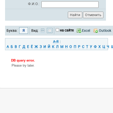
Ф.И.О.:
на сайте
Буква:
Я
Вид:
Excel
Outlook
А-Я
|
А
Б
В
Г
Д
Е
Ё
Ж
З
И
Й
К
Л
М
Н
О
П
Р
С
Т
У
Ф
Х
Ц
Ч
DB query error.
Please try later.