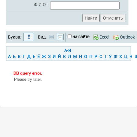
Ф.И.О.:
на сайте
Буква:
Ё
Вид:
Excel
Outlook
А-Я
|
А
Б
В
Г
Д
Е
Ё
Ж
З
И
Й
К
Л
М
Н
О
П
Р
С
Т
У
Ф
Х
Ц
Ч
DB query error.
Please try later.