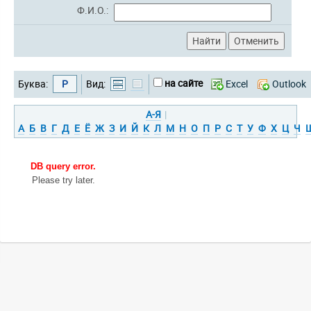
Ф.И.О.:
на сайте
Буква:
Р
Вид:
Excel
Outlook
А-Я
|
А
Б
В
Г
Д
Е
Ё
Ж
З
И
Й
К
Л
М
Н
О
П
Р
С
Т
У
Ф
Х
Ц
Ч
DB query error.
Please try later.