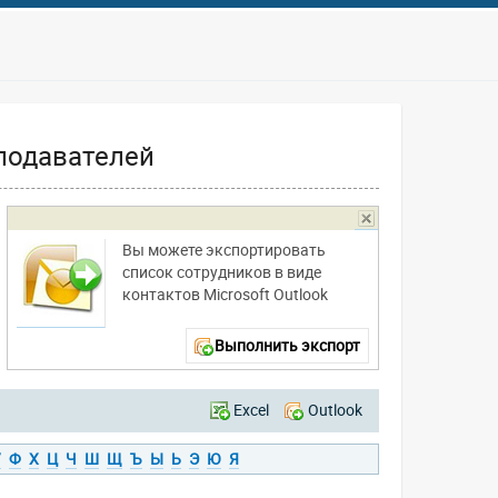
подавателей
Вы можете экспортировать
список сотрудников в виде
контактов Microsoft Outlook
Выполнить экспорт
Excel
Outlook
У
Ф
Х
Ц
Ч
Ш
Щ
Ъ
Ы
Ь
Э
Ю
Я