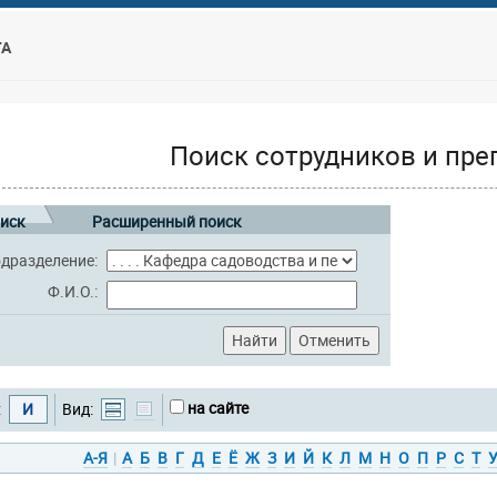
ТА
Поиск сотрудников и пре
иск
Расширенный поиск
дразделение:
Ф.И.О.:
на сайте
:
И
Вид:
А-Я
|
А
Б
В
Г
Д
Е
Ё
Ж
З
И
Й
К
Л
М
Н
О
П
Р
С
Т