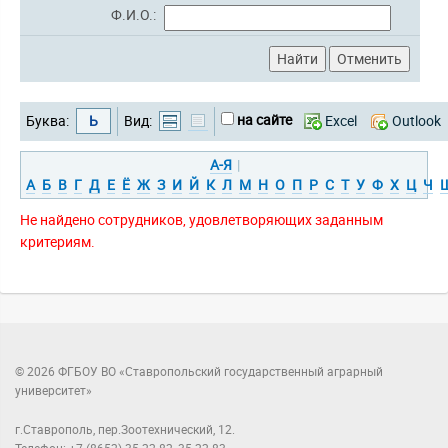
Ф.И.О.:
на сайте
Буква:
Ь
Вид:
Excel
Outlook
А-Я
|
А
Б
В
Г
Д
Е
Ё
Ж
З
И
Й
К
Л
М
Н
О
П
Р
С
Т
У
Ф
Х
Ц
Ч
Не найдено сотрудников, удовлетворяющих заданным
критериям.
© 2026 ФГБОУ ВО «Ставропольский государственный аграрный
университет»
г.Ставрополь, пер.Зоотехнический, 12.