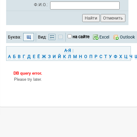
Ф.И.О.:
на сайте
Буква:
Щ
Вид:
Excel
Outlook
А-Я
|
А
Б
В
Г
Д
Е
Ё
Ж
З
И
Й
К
Л
М
Н
О
П
Р
С
Т
У
Ф
Х
Ц
Ч
DB query error.
Please try later.