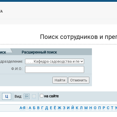
ТА
Поиск сотрудников и пре
иск
Расширенный поиск
дразделение:
Ф.И.О.:
на сайте
:
Ц
Вид:
А-Я
|
А
Б
В
Г
Д
Е
Ё
Ж
З
И
Й
К
Л
М
Н
О
П
Р
С
Т