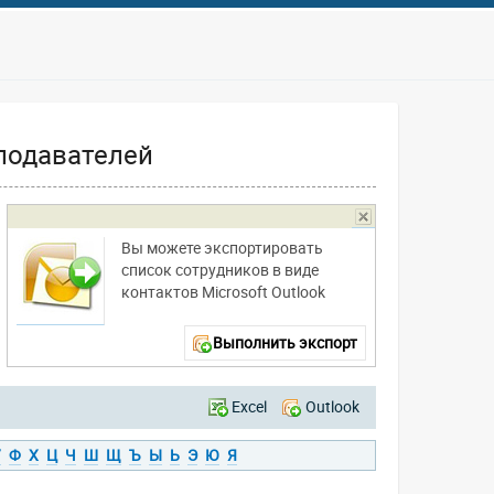
подавателей
Вы можете экспортировать
список сотрудников в виде
контактов Microsoft Outlook
Выполнить экспорт
Excel
Outlook
У
Ф
Х
Ц
Ч
Ш
Щ
Ъ
Ы
Ь
Э
Ю
Я