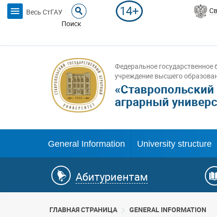
14+
Св
Весь СтГАУ
Поиск
Федеральное государственное 
учреждение высшего образова
«Ставропольский
аграрный универс
General Information
University structure
Абитуриентам
ГЛАВНАЯ СТРАНИЦА
GENERAL INFORMATION