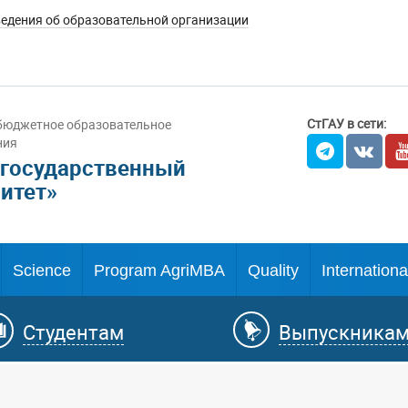
едения об образовательной организации
СтГАУ в сети:
бюджетное образовательное
ния
 государственный
итет»
Science
Program AgriMBA
Quality
Internationa
Студентам
Выпускника